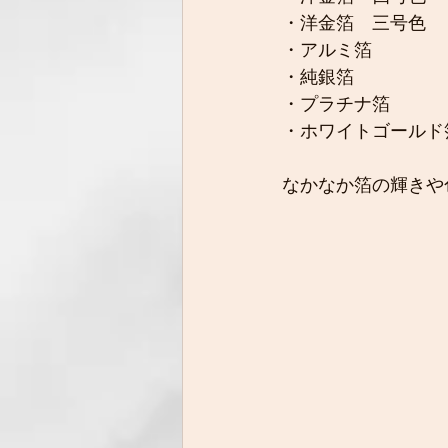
・洋金箔　三号色
・アルミ箔
・純銀箔
・プラチナ箔
・ホワイトゴールド
なかなか箔の輝きや