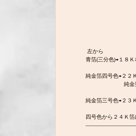
 左から
青箔(三分色)→１
純金箔四号色→２２
　　　　　　　純金
純金箔三号色→２３
四号色から２４Ｋ箔