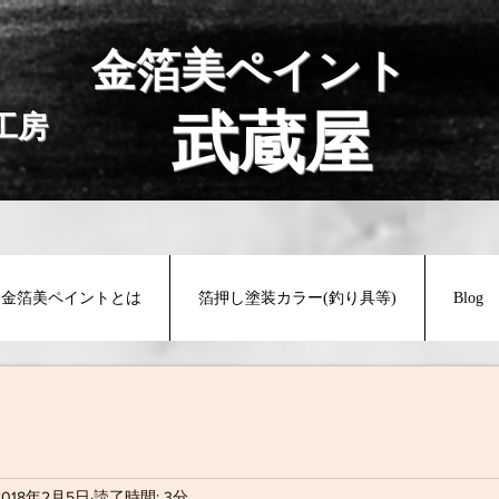
金箔美ペイント
武蔵屋
工房
金箔美ペイントとは
箔押し塗装カラー(釣り具等)
Blog
2018年2月5日
読了時間: 3分