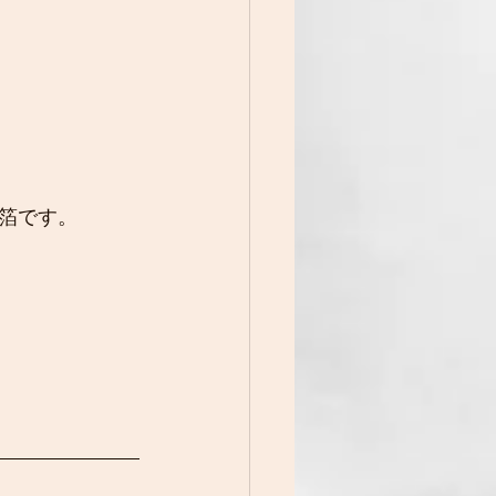
い箔です。
、