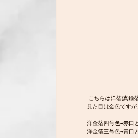
 こちらは洋箔(真鍮
見た目は金色ですが
洋金箔四号色→赤口
洋金箔三号色→青口