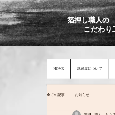
​箔押し職人の
こだわり
HOME
武蔵屋について
全ての記事
お知らせ
箔押し職人 とも