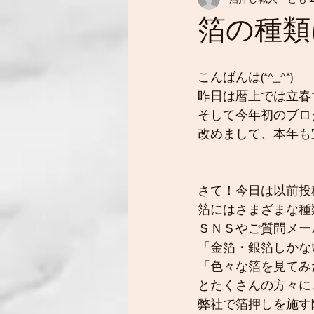
箔の種類
こんばんは(*^_^*)
昨日は暦上では立春で
そして今年初のブロ
改めまして、本年も宜
さて！今日は以前投
箔にはさまざまな種
ＳＮＳやご質問メー
「金箔・銀箔しかな
「色々な箔を見てみ
とたくさんの方々に
弊社で箔押しを施す際