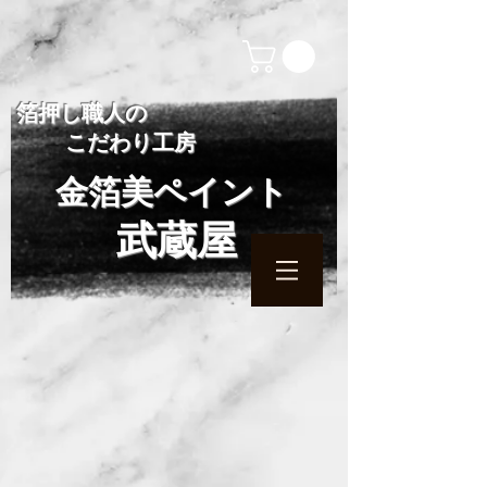
​箔押し職人の
こだわり工房
金箔美ペイント
武蔵屋